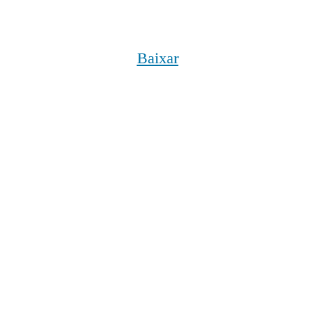
Baixar
Metadados
Título
UFSC, Laboratório de Biologia
Data cronológica
Informações complementares