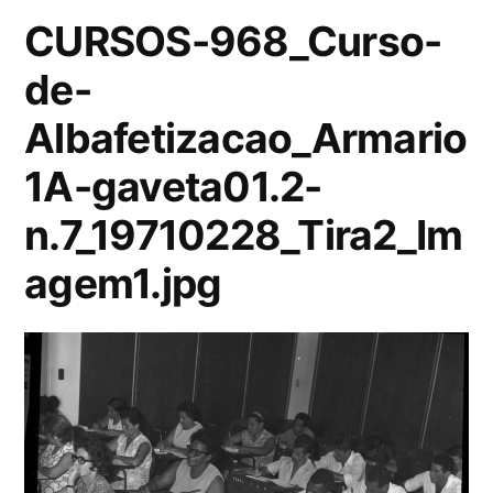
CURSOS-968_Curso-
de-
Albafetizacao_Armario
1A-gaveta01.2-
n.7_19710228_Tira2_Im
agem1.jpg