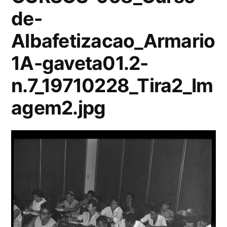
de-
Albafetizacao_Armario
1A-gaveta01.2-
n.7_19710228_Tira2_Im
agem2.jpg