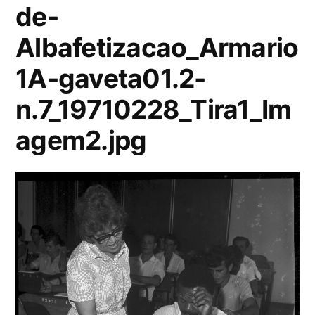
de-
Albafetizacao_Armario
1A-gaveta01.2-
n.7_19710228_Tira1_Im
agem2.jpg