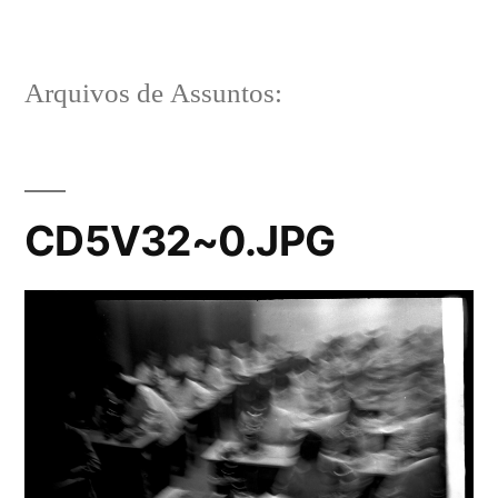
Pular
para
Arquivos de Assuntos:
o
conteúdo
CD5V32~0.JPG