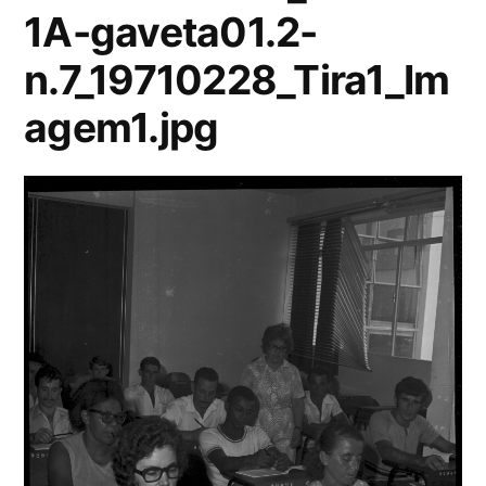
1A-gaveta01.2-
n.7_19710228_Tira1_Im
agem1.jpg