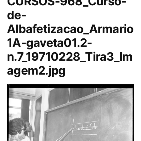
CURSOS-968_Curso-
de-
Albafetizacao_Armario
1A-gaveta01.2-
n.7_19710228_Tira3_Im
agem2.jpg