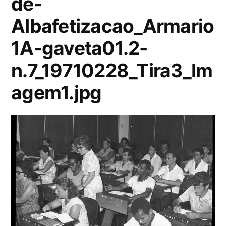
de-
Albafetizacao_Armario
1A-gaveta01.2-
n.7_19710228_Tira3_Im
agem1.jpg