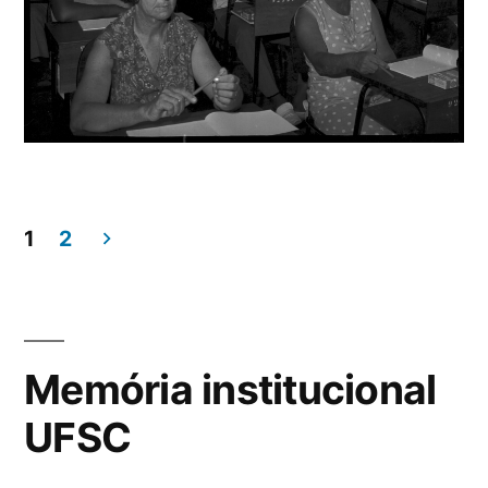
1
2
Paginação
de
posts
Memória institucional
UFSC