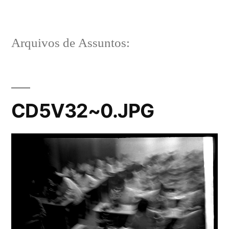
Pular
para
Arquivos de Assuntos:
o
conteúdo
CD5V32~0.JPG