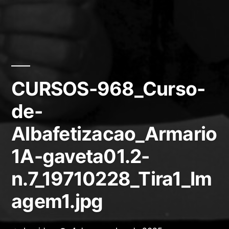
CURSOS-968_Curso-
de-
Albafetizacao_Armario
1A-gaveta01.2-
n.7_19710228_Tira1_Im
agem1.jpg