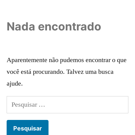
Pular
para
Nada encontrado
o
conteúdo
Aparentemente não pudemos encontrar o que
você está procurando. Talvez uma busca
ajude.
Pesquisar
por: