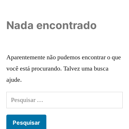
Pular
para
Nada encontrado
o
conteúdo
Aparentemente não pudemos encontrar o que
você está procurando. Talvez uma busca
ajude.
Pesquisar
por: