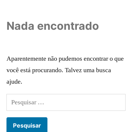
Pular
para
Nada encontrado
o
conteúdo
Aparentemente não pudemos encontrar o que
você está procurando. Talvez uma busca
ajude.
Pesquisar
por: