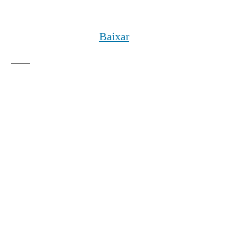
Baixar
Metadados
Título
Auditório cheio para palestra do Educador
Paulo Freire
Data cronológica