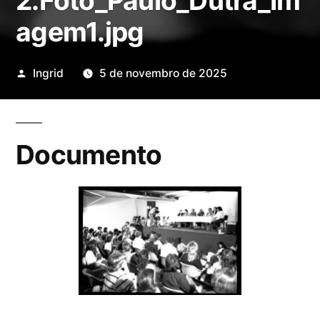
2.Foto_Paulo_Dutra_Im
agem1.jpg
Publicado
Ingrid
5 de novembro de 2025
por
Documento